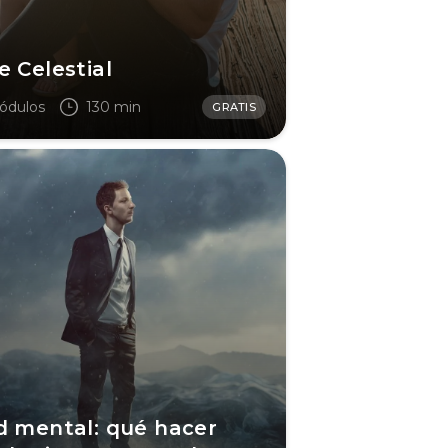
e Celestial
ódulos
130 min
GRATIS
d mental: qué hacer