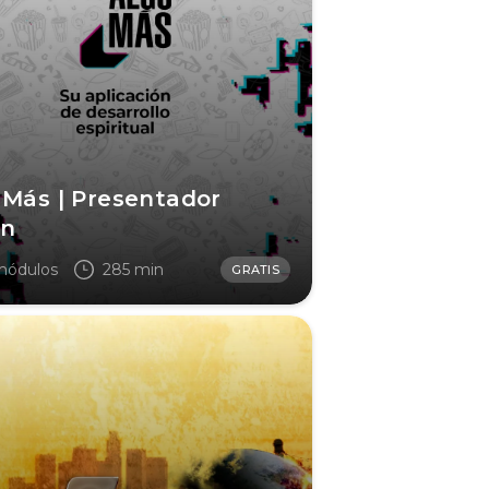
 Más | Presentador
on
módulos
285 min
GRATIS