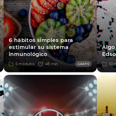
6 hábitos simples para
estimular su sistema
Algo
inmunológico
Eds
6 módulos
48 min
10 
GRATIS