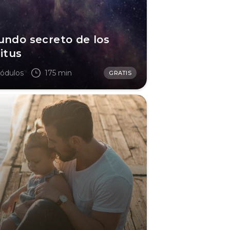
undo secreto de los
itus
ódulos
175 min
GRATIS