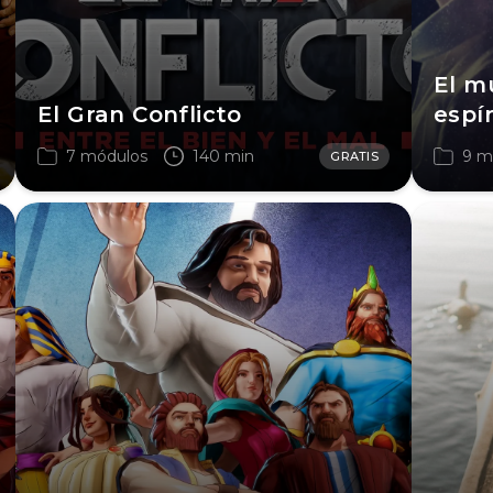
El m
El Gran Conflicto
espír
7 módulos
140 min
9 m
GRATIS