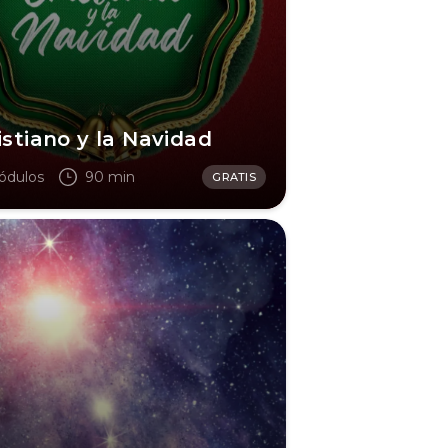
istiano y la Navidad
ódulos
90 min
GRATIS