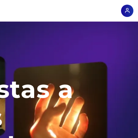
stas a
s