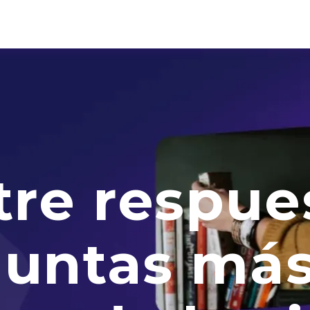
re respue
guntas má