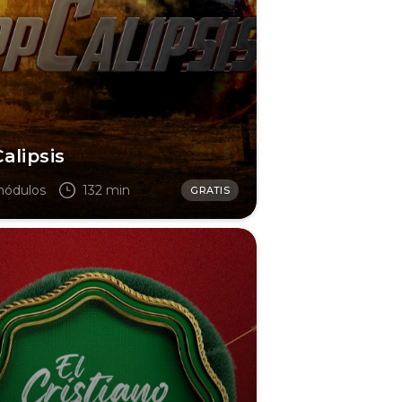
alipsis
módulos
132 min
GRATIS