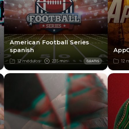
American Football Series
spanish
AppC
12 módulos
235 min
12 
GRATIS